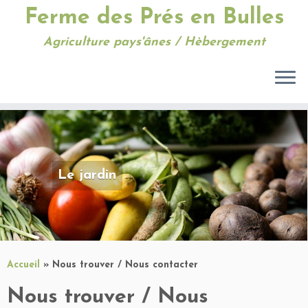
Ferme des Prés en Bulles
Agriculture pays'ânes / Hèbergement
Passer
au
contenu
Le jardin
Accueil
»
Nous trouver / Nous contacter
Nous trouver / Nous