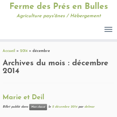
Ferme des Prés en Bulles
Agriculture pays'ânes / Hèbergement
Passer
au
Accueil
»
2014
»
décembre
contenu
Archives du mois :
décembre
2014
Marie et Deil
Billet publié dans
le
2 décembre 2014
par
delmar
Non classé