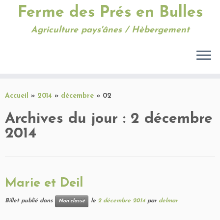
Ferme des Prés en Bulles
Agriculture pays'ânes / Hèbergement
Passer
au
Accueil
»
2014
»
décembre
»
02
contenu
Archives du jour :
2 décembre
2014
Marie et Deil
Billet publié dans
le
2 décembre 2014
par
delmar
Non classé